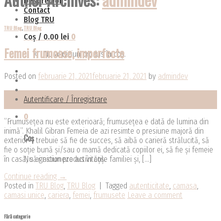
Despre noi
Contact
Blog TRU
TRU Blog
,
TRU Blog
Coș /
0.00
lei
0
Femei frumoase, imperfecte
Nu ai niciun produs în coș.
Posted on
februarie 21, 2021
februarie 21, 2021
by
admindev
21
Autentificare / Înregistrare
feb.
0
”Frumusețea nu este exterioară; frumusețea e dată de lumina din
inimă”. Khalil Gibran Femeia de azi resimte o presiune majoră din
Coș
exterior – trebuie să fie de succes, să aibă o carieră strălucită, să
fie o soție bună și/sau o mamă dedicată copiilor ei, să fie și femeie
în casă, să gestioneze activitățile familiei și, […]
Nu ai niciun produs în coș.
Continue reading
→
Posted in
TRU Blog
,
TRU Blog
|
Tagged
autenticitate
,
camasa
,
camasi unice
,
cariera
,
femei
,
frumusete
Leave a comment
Fără categorie