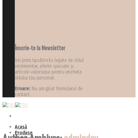
Înscrie-te la Newsletter
Vei primi tips&tricks legate de stilul
vestimentar, oferte speciale și
articole valoroase pentru eticheta
stilului tău personal.
Eroare:
Nu am găsit formularul de
contact.
Acasă
Produse
Author Archives:
admindev