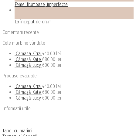
Femei frumoase, imperfecte
21
feb.
La început de drum
Comentarii recente
Cele mai bine vândute
Camasa Kirra
440.00
lei
Cămașă Kate
680.00
lei
Cămașă Lucy
600.00
lei
Produse evaluate
Camasa Kirra
440.00
lei
Cămașă Kate
680.00
lei
Cămașă Lucy
600.00
lei
Informatii utile
Politica de confidentialitate
Politica de livrare si retu
r
Tabel cu marimi