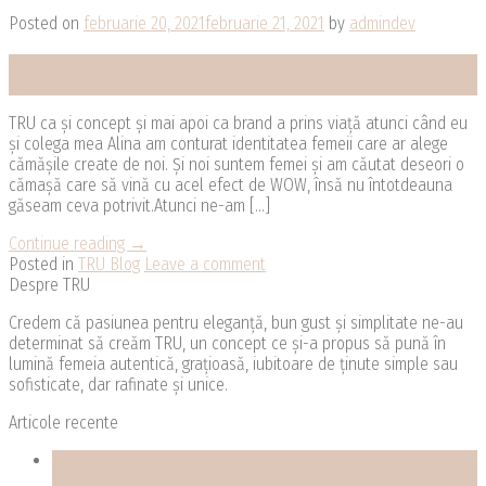
Posted on
februarie 20, 2021
februarie 21, 2021
by
admindev
20
feb.
TRU ca și concept și mai apoi ca brand a prins viață atunci când eu
și colega mea Alina am conturat identitatea femeii care ar alege
cămășile create de noi. Și noi suntem femei și am căutat deseori o
cămașă care să vină cu acel efect de WOW, însă nu întotdeauna
găseam ceva potrivit.Atunci ne-am […]
Continue reading
→
Posted in
TRU Blog
Leave a comment
Despre TRU
Credem că pasiunea pentru eleganță, bun gust și simplitate ne-au
determinat să creăm TRU, un concept ce și-a propus să pună în
lumină femeia autentică, grațioasă, iubitoare de ținute simple sau
sofisticate, dar rafinate și unice.
Articole recente
21
feb.