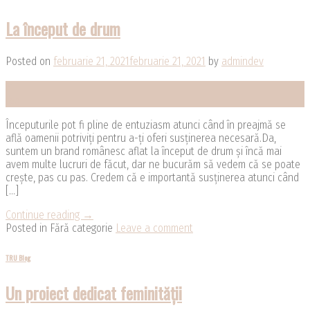
La început de drum
Posted on
februarie 21, 2021
februarie 21, 2021
by
admindev
21
feb.
Începuturile pot fi pline de entuziasm atunci când în preajmă se
află oamenii potriviți pentru a-ți oferi susținerea necesară.Da,
suntem un brand românesc aflat la început de drum și încă mai
avem multe lucruri de făcut, dar ne bucurăm să vedem că se poate
crește, pas cu pas. Credem că e importantă susținerea atunci când
[…]
Continue reading
→
Posted in Fără categorie
Leave a comment
TRU Blog
Un proiect dedicat feminității