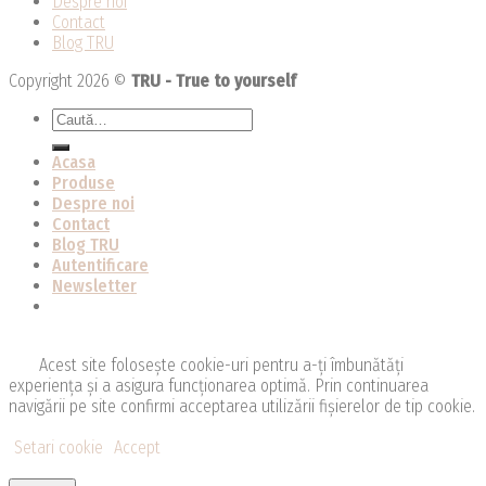
Despre noi
Contact
Blog TRU
Copyright 2026 ©
TRU - True to yourself
Caută
după:
Acasa
Produse
Despre noi
Contact
Blog TRU
Autentificare
Newsletter
Acest site folosește cookie-uri pentru a-ți îmbunătăți
experiența și a asigura funcționarea optimă. Prin continuarea
navigării pe site confirmi acceptarea utilizării fişierelor de tip cookie.
Setari cookie
Accept