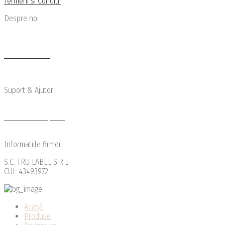
Termeni si Conditii
Despre noi
Cine suntem
Newsletter
Articole de Blog
Suport & Ajutor
Transport si Retur
Modalitati de plata
Reclamatii
Informatiile firmei
S.C. TRU LABEL S.R.L.
CUI: 43493972
Acasă
Produse