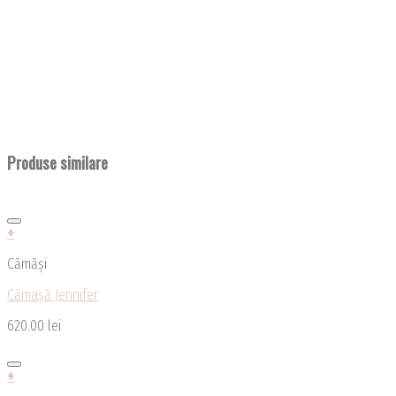
Produse similare
+
Acest
Cămăși
produs
are
Cămașă Jennifer
mai
multe
620.00
lei
variații.
Opțiunile
pot
+
fi
Acest