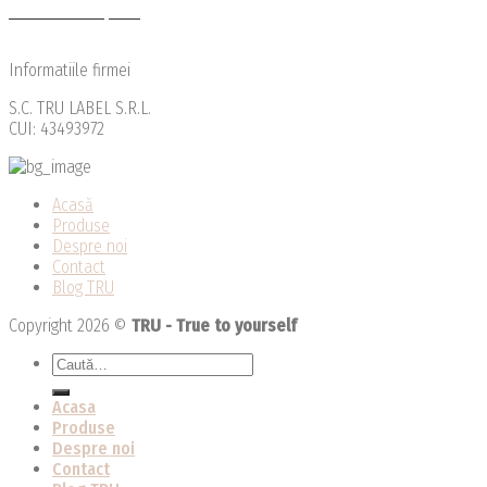
Modalitati de plata
Reclamatii
Informatiile firmei
S.C. TRU LABEL S.R.L.
CUI: 43493972
Acasă
Produse
Despre noi
Contact
Blog TRU
Copyright 2026 ©
TRU - True to yourself
Caută
după:
Acasa
Produse
Despre noi
Contact