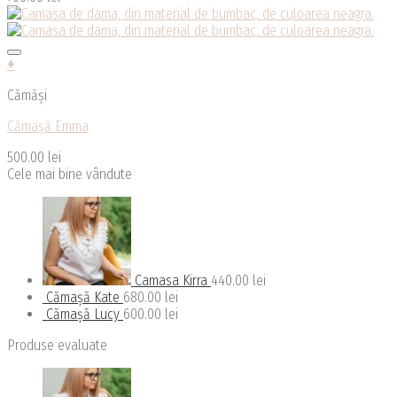
variații.
Opțiunile
pot
fi
+
alese
Acest
în
Cămăși
produs
pagina
are
produsului.
Cămașă Emma
mai
multe
500.00
lei
variații.
Cele mai bine vândute
Opțiunile
pot
fi
alese
în
pagina
Camasa Kirra
440.00
lei
produsului.
Cămașă Kate
680.00
lei
Cămașă Lucy
600.00
lei
Produse evaluate