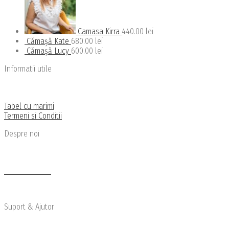
Camasa Kirra
440.00
lei
Cămașă Kate
680.00
lei
Cămașă Lucy
600.00
lei
Informatii utile
Politica de confidentialitate
Politica de livrare si retu
r
Tabel cu marimi
Termeni si Conditii
Despre noi
Cine suntem
Newsletter
Articole de Blog
Suport & Ajutor
Transport si Retur