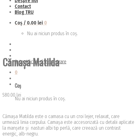
Despre noi
Contact
Blog TRU
Coș /
0.00
lei
0
Nu ai niciun produs în coș.
Cămașa Matilda
Autentificare / Înregistrare
0
Coș
580.00
lei
Nu ai niciun produs în coș.
Cămașa Matilda este o camasa cu un croi lejer, relaxat, care
urmează linia corpului. Camașa este accesorizată cu detalii aplicate
la manșete și nasturi albi tip perlă, care creează un contrast
energic, alb-negru.