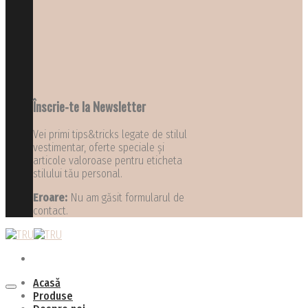
Înscrie-te la Newsletter
Vei primi tips&tricks legate de stilul
vestimentar, oferte speciale și
articole valoroase pentru eticheta
stilului tău personal.
Eroare:
Nu am găsit formularul de
contact.
Acasă
Produse