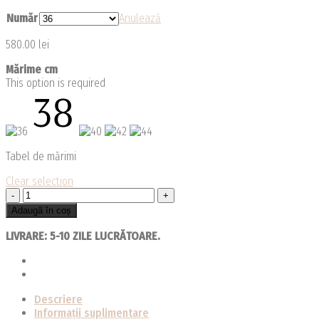
Număr
Anulează
580.00
lei
Mărime cm
This option is required
Tabel de mărimi
Clear selection
Cantitate
Cămașa
Adaugă în coș
Matilda
LIVRARE: 5-10 ZILE LUCRĂTOARE.
Descriere
Informații suplimentare