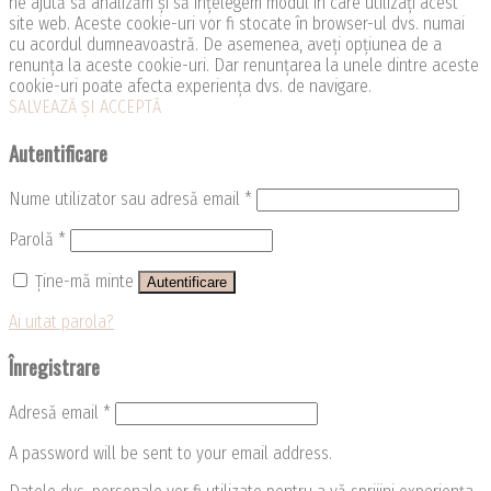
ne ajută să analizăm și să înțelegem modul în care utilizați acest
site web. Aceste cookie-uri vor fi stocate în browser-ul dvs. numai
cu acordul dumneavoastră. De asemenea, aveți opțiunea de a
renunța la aceste cookie-uri. Dar renunțarea la unele dintre aceste
cookie-uri poate afecta experiența dvs. de navigare.
SALVEAZĂ ȘI ACCEPTĂ
Autentificare
Nume utilizator sau adresă email
*
Parolă
*
Ține-mă minte
Autentificare
Ai uitat parola?
Înregistrare
Adresă email
*
A password will be sent to your email address.