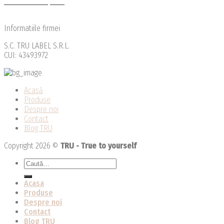
Modalitati de plata
Reclamatii
Informatiile firmei
S.C. TRU LABEL S.R.L.
CUI: 43493972
Acasă
Produse
Despre noi
Contact
Blog TRU
Copyright 2026 ©
TRU - True to yourself
Caută
după:
Acasa
Produse
Despre noi
Contact
Blog TRU