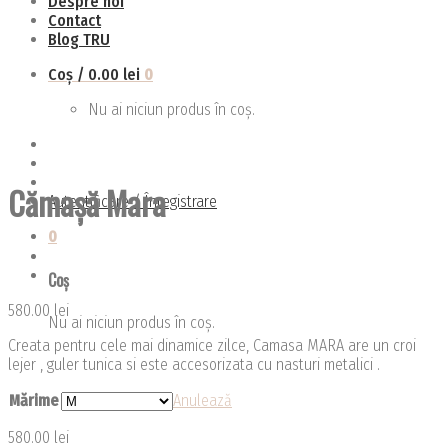
Despre noi
Contact
Blog TRU
Coș /
0.00
lei
0
Nu ai niciun produs în coș.
Cămașă Mara
Autentificare / Înregistrare
0
Coș
580.00
lei
Nu ai niciun produs în coș.
Creata pentru cele mai dinamice zilce, Camasa MARA are un croi
lejer , guler tunica si este accesorizata cu nasturi metalici .
Mărime
Anulează
580.00
lei