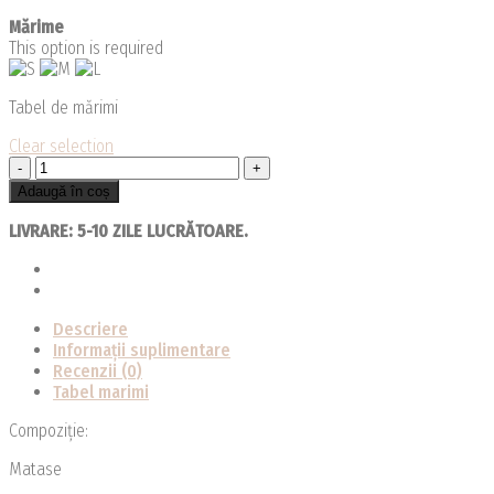
Mărime
This option is required
Tabel de mărimi
Clear selection
Cantitate
Cămașă
Adaugă în coș
Mara
LIVRARE: 5-10 ZILE LUCRĂTOARE.
Descriere
Informații suplimentare
Recenzii (0)
Tabel marimi
Compoziție:
Matase