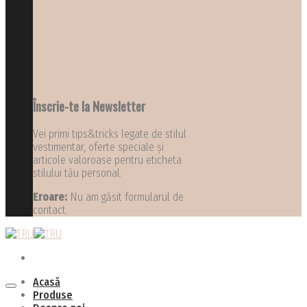
Înscrie-te la Newsletter
Vei primi tips&tricks legate de stilul
vestimentar, oferte speciale și
articole valoroase pentru eticheta
stilului tău personal.
Eroare:
Nu am găsit formularul de
contact.
Acasă
Produse