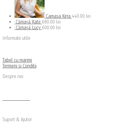
Camasa Kirra
440.00
lei
Cămașă Kate
680.00
lei
Cămașă Lucy
600.00
lei
Informatii utile
Politica de confidentialitate
Politica de livrare si retu
r
Tabel cu marimi
Termeni si Conditii
Despre noi
Cine suntem
Newsletter
Articole de Blog
Suport & Ajutor
Transport si Retur