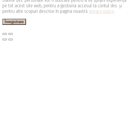
Datele dvs. personale vor fi utilizate pentru a vă sprijini experiența
pe tot acest site web, pentru a gestiona accesul la contul dvs. și
pentru alte scopuri descrise în pagina noastră
privacy policy
.
Înregistrare