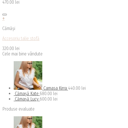
470.00
lei
variații.
Opțiunile
pot
+
fi
Acest
alese
Cămăși
produs
în
are
pagina
Accesoriu talie stofă
mai
produsului.
multe
320.00
lei
variații.
Cele mai bine vândute
Opțiunile
pot
fi
alese
în
pagina
Camasa Kirra
440.00
lei
produsului.
Cămașă Kate
680.00
lei
Cămașă Lucy
600.00
lei
Produse evaluate