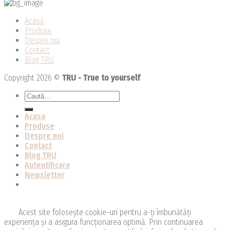
Acasă
Produse
Despre noi
Contact
Blog TRU
Copyright 2026 ©
TRU - True to yourself
Caută
după:
Acasa
Produse
Despre noi
Contact
Blog TRU
Autentificare
Newsletter
Acest site folosește cookie-uri pentru a-ți îmbunătăți
experiența și a asigura funcționarea optimă. Prin continuarea