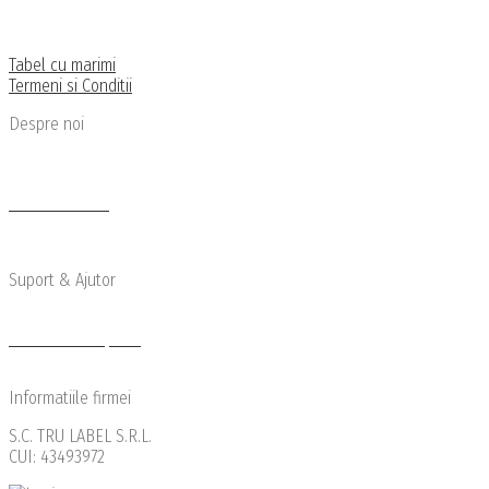
Politica de confidentialitate
Politica de livrare si retu
r
Tabel cu marimi
Termeni si Conditii
Despre noi
Cine suntem
Newsletter
Articole de Blog
Suport & Ajutor
Transport si Retur
Modalitati de plata
Reclamatii
Informatiile firmei
S.C. TRU LABEL S.R.L.
CUI: 43493972