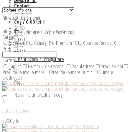
Despre noi
M
(5)
Contact
L
(5)
Blog TRU
Filtrează după număr
Coș /
0.00
lei
0
36
(5)
Filter products
Showing all 10 results
Nu ai niciun produs în coș.
38
(5)
Categorii
40
(5)
Accesorii
0
Cămăși Tru Premium
10
Colectia Revival
0
42
(5)
Pret
44
(5)
Autentificare / Înregistrare
Sortare
Implicit
Numărul de recenzii
Popularitate
Produse noi
0
Preț: de la mic la mare
Preț: de la mare la mic
Numele
produsului
Coș
Nu ai niciun produs în coș.
+
Acest
Cămașă Emma
produs
are
500.00
lei
mai
multe