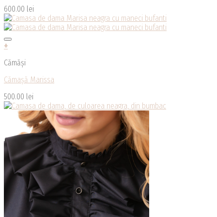
600.00
lei
+
Cămăși
Cămașă Marissa
500.00
lei