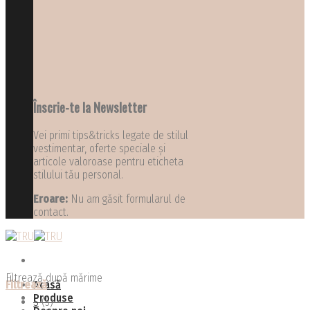
Înscrie-te la Newsletter
Vei primi tips&tricks legate de stilul
vestimentar, oferte speciale și
articole valoroase pentru eticheta
stilului tău personal.
Eroare:
Nu am găsit formularul de
contact.
Filtrează după mărime
Filtrează
Acasă
Produse
S
(5)