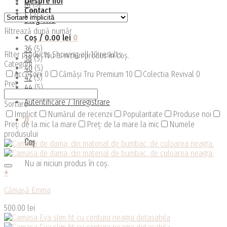
Despre noi
M
(5)
Contact
L
(5)
Blog TRU
Filtrează după număr
Coș /
0.00
lei
0
36
(5)
Filter products
Showing all 10 results
Nu ai niciun produs în coș.
38
(5)
Categorii
40
(5)
Accesorii
0
Cămăși Tru Premium
10
Colectia Revival
0
42
(5)
Pret
44
(5)
Autentificare / Înregistrare
Sortare
Implicit
Numărul de recenzii
Popularitate
Produse noi
0
Preț: de la mic la mare
Preț: de la mare la mic
Numele
produsului
Coș
Nu ai niciun produs în coș.
+
Acest
Cămașă Emma
produs
are
500.00
lei
mai
multe