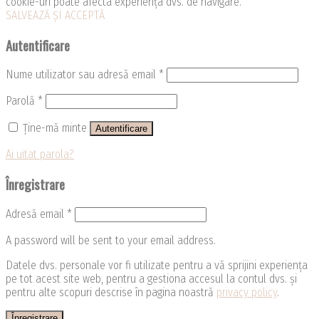
cookie-uri poate afecta experiența dvs. de navigare.
SALVEAZĂ ȘI ACCEPTĂ
Autentificare
Nume utilizator sau adresă email
*
Parolă
*
Ține-mă minte
Autentificare
Ai uitat parola?
Înregistrare
Adresă email
*
A password will be sent to your email address.
Datele dvs. personale vor fi utilizate pentru a vă sprijini experiența
pe tot acest site web, pentru a gestiona accesul la contul dvs. și
pentru alte scopuri descrise în pagina noastră
privacy policy
.
Înregistrare