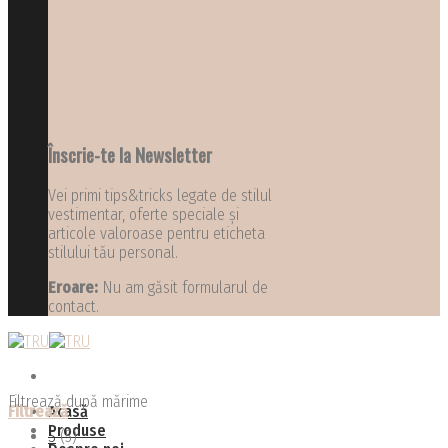
Înscrie-te la Newsletter
Vei primi tips&tricks legate de stilul
vestimentar, oferte speciale și
articole valoroase pentru eticheta
stilului tău personal.
Eroare:
Nu am găsit formularul de
contact.
Filtrează după mărime
Filtrează
Acasă
Produse
S
(5)