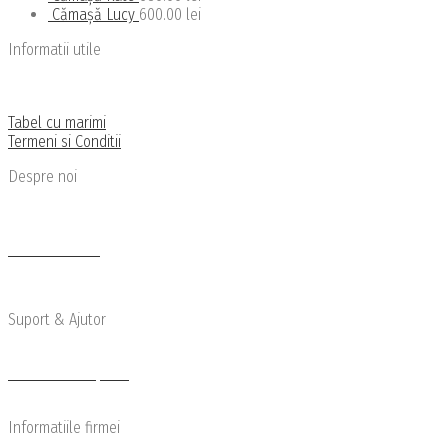
Cămașă Lucy
600.00
lei
Informatii utile
Politica de confidentialitate
Politica de livrare si retu
r
Tabel cu marimi
Termeni si Conditii
Despre noi
Cine suntem
Newsletter
Articole de Blog
Suport & Ajutor
Transport si Retur
Modalitati de plata
Reclamatii
Informatiile firmei