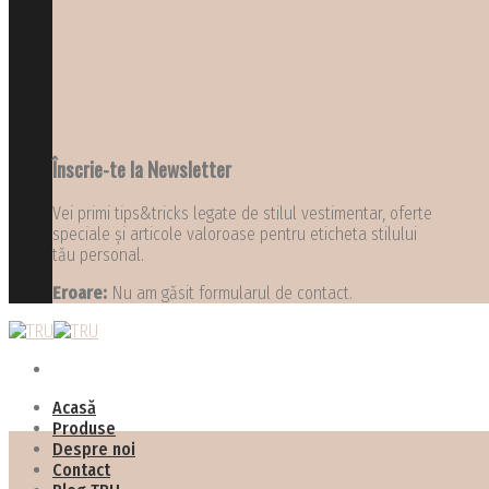
Înscrie-te la Newsletter
Vei primi tips&tricks legate de stilul vestimentar, oferte
speciale și articole valoroase pentru eticheta stilului
tău personal.
Eroare:
Nu am găsit formularul de contact.
Acasă
Produse
Despre noi
Contact