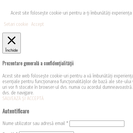
Acest site folosește cookie-uri pentru a-ți îmbunătăți experiența și a
Setari cookie
Accept
Închide
Prezentare generală a confidențialității
Acest site web folosește cookie-uri pentru a vă îmbunătăți experiența 
esențiale pentru funcționarea funcționalităților de bază ale site-ului
uri vor fi stocate în browser-ul dvs. numai cu acordul dumneavoastră
dvs. de navigare.
SALVEAZĂ ȘI ACCEPTĂ
Autentificare
Nume utilizator sau adresă email
*