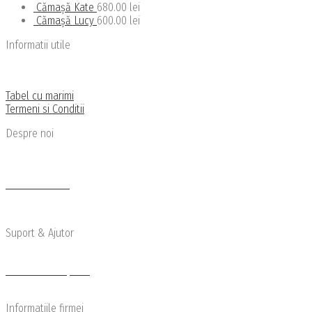
Cămașă Kate
680.00
lei
Cămașă Lucy
600.00
lei
Informatii utile
Politica de confidentialitate
Politica de livrare si retu
r
Tabel cu marimi
Termeni si Conditii
Despre noi
Cine suntem
Newsletter
Articole de Blog
Suport & Ajutor
Transport si Retur
Modalitati de plata
Reclamatii
Informatiile firmei