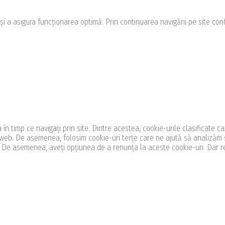
 asigura funcționarea optimă. Prin continuarea navigării pe site confirm
în timp ce navigați prin site. Dintre acestea, cookie-urile clasificate 
 web. De asemenea, folosim cookie-uri terțe care ne ajută să analizăm ș
. De asemenea, aveți opțiunea de a renunța la aceste cookie-uri. Dar r