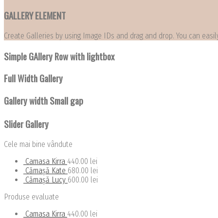
GALLERY ELEMENT
Create Galleries by using Image IDs and drag and drop. You can easily
Simple GAllery Row with lightbox
Full Width Gallery
Gallery width Small gap
Slider Gallery
Cele mai bine vândute
Camasa Kirra
440.00
lei
Cămașă Kate
680.00
lei
Cămașă Lucy
600.00
lei
Produse evaluate
Camasa Kirra
440.00
lei