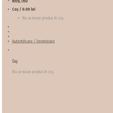
Blog TRU
Coș /
0.00
lei
0
Nu ai niciun produs în coș.
Autentificare / Înregistrare
0
Coș
Nu ai niciun produs în coș.